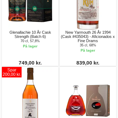
Glenallachie 10 År Cask
New Yarmouth 26 År 1994
Strength (Batch 6)
(Cask #435043) - Aficionados x
Fine Drams
70 cl, 57,8%
35 cl, 68%
På lager
På lager
749,00 kr.
839,00 kr.
Spar
200,00 kr.