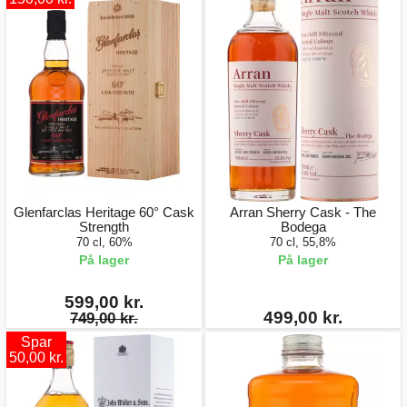
Glenfarclas Heritage 60° Cask
Arran Sherry Cask - The
Strength
Bodega
70 cl, 60%
70 cl, 55,8%
På lager
På lager
599,00 kr.
499,00 kr.
749,00 kr.
Spar
50,00 kr.