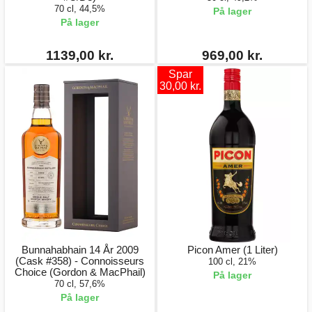
70 cl, 44,5%
På lager
På lager
1139,00 kr.
969,00 kr.
Spar
30,00 kr.
Bunnahabhain 14 År 2009
Picon Amer (1 Liter)
(Cask #358) - Connoisseurs
100 cl, 21%
Choice (Gordon & MacPhail)
På lager
70 cl, 57,6%
På lager