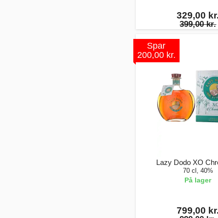
329,00 kr
399,00 kr.
Spar
200,00 kr.
Lazy Dodo XO Chro
70 cl, 40%
På lager
799,00 kr