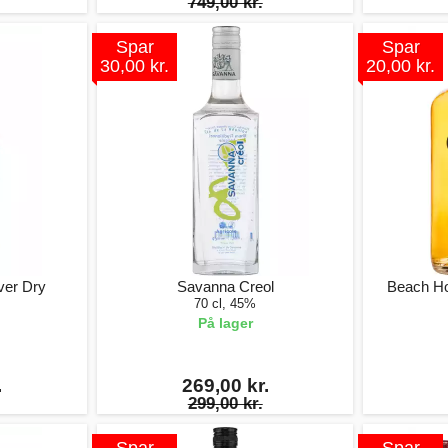
749,00 kr.
Spar
Spar
30,00 kr.
20,00 kr.
ver Dry
Savanna Creol
Beach H
70 cl, 45%
På lager
.
269,00 kr.
299,00 kr.