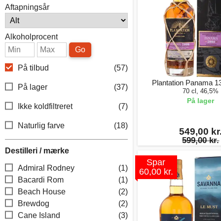
Aftapningsår
Alkoholprocent
Go
På tilbud
(57)
Plantation Panama 1
På lager
(37)
70 cl, 46,5%
På lager
Ikke koldfiltreret
(7)
Naturlig farve
(18)
549,00 kr
599,00 kr.
Destilleri / mærke
Spar
Admiral Rodney
(1)
60,00 kr.
Bacardi Rom
(1)
Beach House
(2)
Brewdog
(2)
Cane Island
(3)