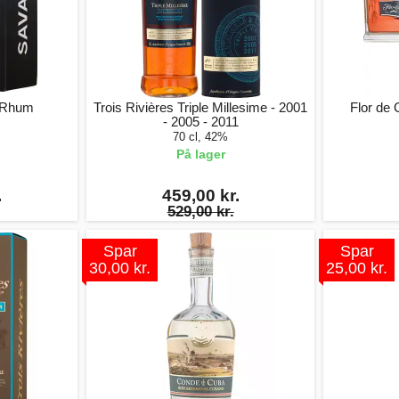
 Rhum
Trois Rivières Triple Millesime - 2001
Flor de 
- 2005 - 2011
70 cl, 42%
På lager
.
459,00 kr.
529,00 kr.
Spar
Spar
30,00 kr.
25,00 kr.