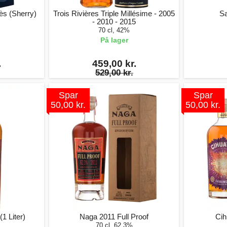
ès (Sherry)
Trois Rivières Triple Millésime - 2005
Sa
- 2010 - 2015
70 cl, 42%
På lager
.
459,00 kr.
529,00 kr.
Spar
Spar
50,00 kr.
50,00 kr.
1 Liter)
Naga 2011 Full Proof
Cih
70 cl, 62,3%