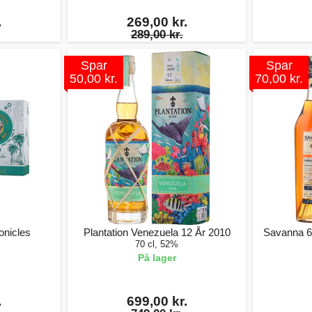
.
269,00 kr.
289,00 kr.
Spar
Spar
50,00 kr.
70,00 kr.
nicles
Plantation Venezuela 12 År 2010
Savanna 6
70 cl, 52%
På lager
.
699,00 kr.