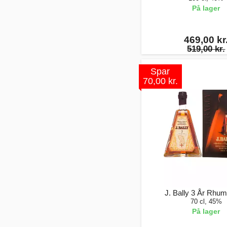
På lager
469,00 kr
519,00 kr.
Spar
70,00 kr.
J. Bally 3 År Rhum
70 cl, 45%
På lager