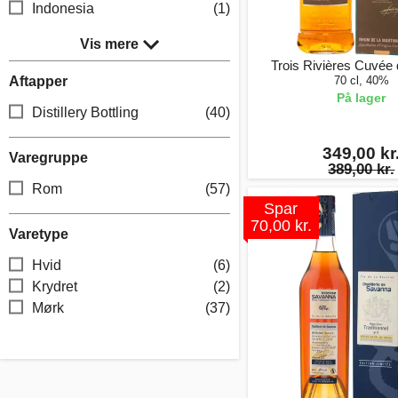
Indonesia
(1)
Vis mere
Trois Rivières Cuvée 
Aftapper
70 cl, 40%
På lager
Distillery Bottling
(40)
349,00 kr
Varegruppe
389,00 kr.
Rom
(57)
Spar
70,00 kr.
Varetype
Hvid
(6)
Krydret
(2)
Mørk
(37)