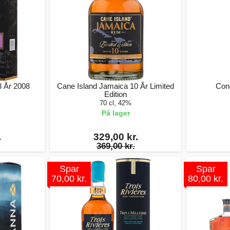
3 År 2008
Cane Island Jamaica 10 År Limited
Con
Edition
70 cl, 42%
På lager
.
329,00 kr.
369,00 kr.
Spar
Spar
70,00 kr.
80,00 kr.