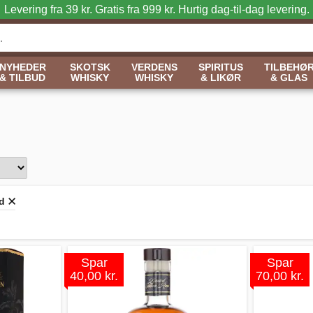
Levering fra 39 kr. Gratis fra 999 kr.
Hurtig dag-til-dag levering.
NYHEDER
SKOTSK
VERDENS
SPIRITUS
TILBEHØ
& TILBUD
WHISKY
WHISKY
& LIKØR
& GLAS
ud
Spar
Spar
40,00 kr.
70,00 kr.