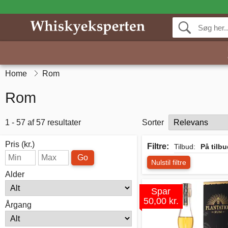
Home
Rom
Rom
1 - 57 af 57 resultater
Sorter
Pris (kr.)
Filtre:
Tilbud:
På tilb
Go
Nulstil filtre
Alder
Spar
50,00 kr.
Årgang