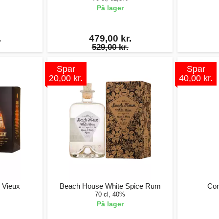
På lager
.
479,00 kr.
529,00 kr.
Spar
Spar
20,00 kr.
40,00 kr.
 Vieux
Beach House White Spice Rum
Con
70 cl, 40%
På lager