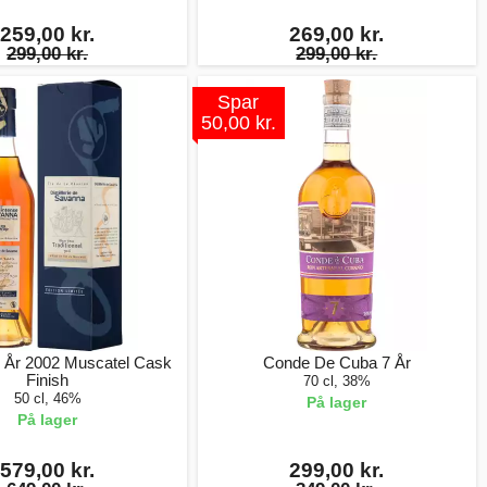
259,00 kr.
269,00 kr.
299,00 kr.
299,00 kr.
Spar
50,00 kr.
 År 2002 Muscatel Cask
Conde De Cuba 7 År
Finish
70 cl, 38%
50 cl, 46%
På lager
På lager
579,00 kr.
299,00 kr.