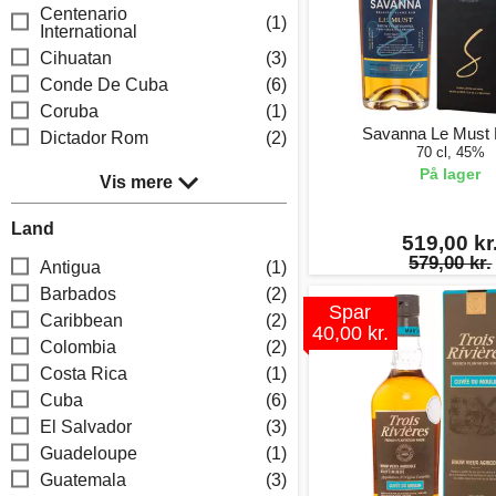
Centenario
(1)
International
Cihuatan
(3)
Conde De Cuba
(6)
Coruba
(1)
Savanna Le Must
Dictador Rom
(2)
70 cl, 45%
På lager
Vis mere
Land
519,00 kr
579,00 kr.
Antigua
(1)
Barbados
(2)
Spar
Caribbean
(2)
40,00 kr.
Colombia
(2)
Costa Rica
(1)
Cuba
(6)
El Salvador
(3)
Guadeloupe
(1)
Guatemala
(3)