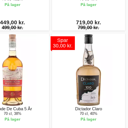
På lager
På lager
449,00 kr.
719,00 kr.
499,00 kr.
799,00 kr.
Spar
30,00 kr.
de De Cuba 5 År
Dictador Claro
70 cl, 38%
70 cl, 40%
På lager
På lager