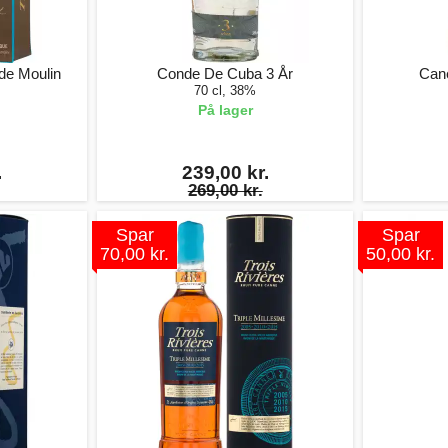
de Moulin
Conde De Cuba 3 År
Can
70 cl, 38%
På lager
.
239,00 kr.
269,00 kr.
Spar
Spar
70,00 kr.
50,00 kr.