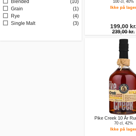
Blended
(10)
100 cl, 40%
Ikke på lage
Grain
(1)
Rye
(4)
Single Malt
(3)
199,00 kr
239,00 kr.
Pike Creek 10 År Ru
70 cl, 42%
Ikke på lage