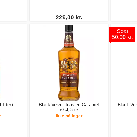
.
229,00 kr.
Spar
50,00 kr.
 Liter)
Black Velvet Toasted Caramel
Black Vel
70 cl, 35%
r
Ikke på lager