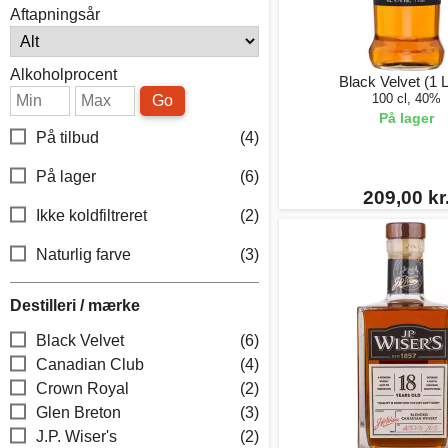
Aftapningsår
Alkoholprocent
Black Velvet (1 L
100 cl, 40%
Go
På lager
På tilbud
(4)
På lager
(6)
209,00 kr
Ikke koldfiltreret
(2)
Naturlig farve
(3)
Destilleri / mærke
Black Velvet
(6)
Canadian Club
(4)
Crown Royal
(2)
Glen Breton
(3)
J.P. Wiser's
(2)