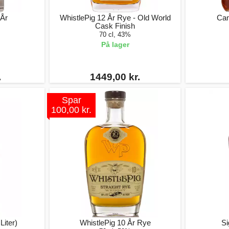
 År
WhistlePig 12 År Rye - Old World
Can
Cask Finish
70 cl, 43%
På lager
.
1449,00 kr.
Spar
100,00 kr.
Liter)
WhistlePig 10 År Rye
Si