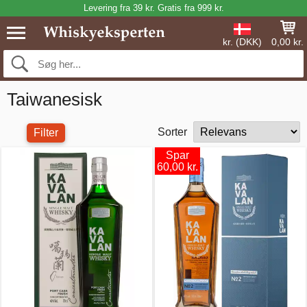
Levering fra 39 kr. Gratis fra 999 kr.
kr. (DKK)
0,00 kr.
Taiwanesisk
Sorter
Filter
Spar
60,00 kr.