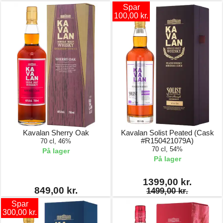
Spar
100,00 kr.
Kavalan Sherry Oak
Kavalan Solist Peated (Cask
#R150421079A)
70 cl, 46%
70 cl, 54%
På lager
På lager
1399,00 kr.
849,00 kr.
1499,00 kr.
Spar
300,00 kr.