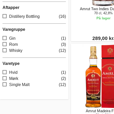
Aftapper
Amrut Two Indies D
70 cl, 42,8%
Distillery Bottling
(16)
På lager
Varegruppe
289,00 kr
Gin
(1)
Rom
(3)
Whisky
(12)
Varetype
Hvid
(1)
Mørk
(2)
Single Malt
(12)
Amrut Madeira F