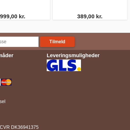
999,00 kr.
389,00 kr.
Tilmeld
måder
Leveringsmuligheder
sel
91. CVR DK36941375