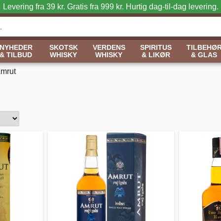
Levering fra 39 kr. Gratis fra 999 kr.
Hurtig dag-til-dag levering.
NYHEDER
SKOTSK
VERDENS
SPIRITUS
TILBEHØ
& TILBUD
WHISKY
WHISKY
& LIKØR
& GLAS
mrut