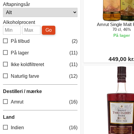
Aftapningsår
Alkoholprocent
Amrut Single Malt
70 cl, 46%
Go
På lager
På tilbud
(2)
På lager
(11)
449,00 kr
Ikke koldfiltreret
(11)
Naturlig farve
(12)
Destilleri / mærke
Amrut
(16)
Land
Indien
(16)