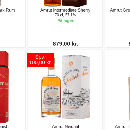
ark Rum
Amrut Intermediate Sherry
Amrut Gre
70 cl, 57,1%
På lager
.
879,00 kr.
Spar
100,00 kr.
inish
Amrut Neidhal
Amrut T