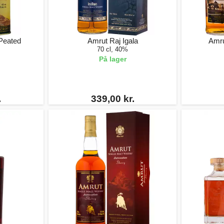
 Peated
Amrut Raj Igala
Amru
70 cl, 40%
På lager
.
339,00 kr.