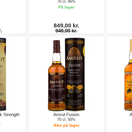
70 cl, 46%
På lager
849,00 kr.
.
949,00 kr.
k Strength
Amrut Fusion
A
70 cl, 50%
r
Ikke på lager