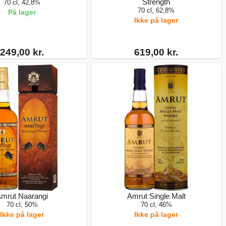
Strength
70 cl, 42,8%
70 cl, 62,8%
På lager
Ikke på lager
249,00 kr.
619,00 kr.
mrut Naarangi
Amrut Single Malt
70 cl, 50%
70 cl, 46%
Ikke på lager
Ikke på lager