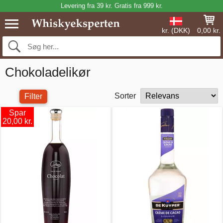
Levering fra 39 kr. Gratis fra 999 kr.
kr. (DKK)
0,00 kr.
Chokoladelikør
Sorter
Filter
Spar
20,00 kr.