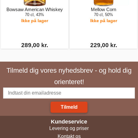
Bowsaw American Whiskey
Mellow Corn
70 cl, 43%
70 cl, 50%
Ikke på lager
Ikke på lager
289,00 kr.
229,00 kr.
Tilmeld dig vores nyhedsbrev - og hold dig
orienteret!
Tilmeld
Kundeservice
Levering og priser
Kontakt os