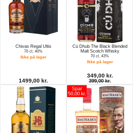
Chivas Regal Ultis
Cú Dhub The Black Blended
Malt Scotch Whisky
70 cl, 40%
70 cl, 43%
Ikke på lager
Ikke på lager
349,00 kr.
1499,00 kr.
399,00 kr.
Spar
50,00 kr.