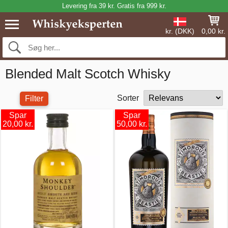
Levering fra 39 kr. Gratis fra 999 kr.
kr. (DKK)
0,00 kr.
Blended Malt Scotch Whisky
Sorter
Filter
Spar
Spar
20,00 kr.
50,00 kr.