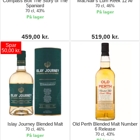
Compass Box The Story of The
MacNair's Lum Reek 12 År
Spaniard
70 cl, 46%
70 cl, 43%
På lager
På lager
459,00 kr.
519,00 kr.
Spar
50,00 kr.
Islay Journey Blended Malt
Old Perth Blended Malt Number
6 Release
70 cl, 46%
70 cl, 43%
På lager