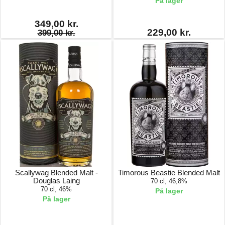
På lager
349,00 kr.
229,00 kr.
399,00 kr.
Scallywag Blended Malt -
Timorous Beastie Blended Malt
Douglas Laing
70 cl, 46,8%
70 cl, 46%
På lager
På lager