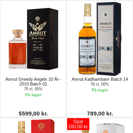
Amrut Greedy Angels 10 År -
Amrut Kadhambam Batch 14
2019 Batch 01
70 cl, 50%
70 cl, 55%
På lager
På lager
5599,00 kr.
789,00 kr.
Spar
100,00 kr.