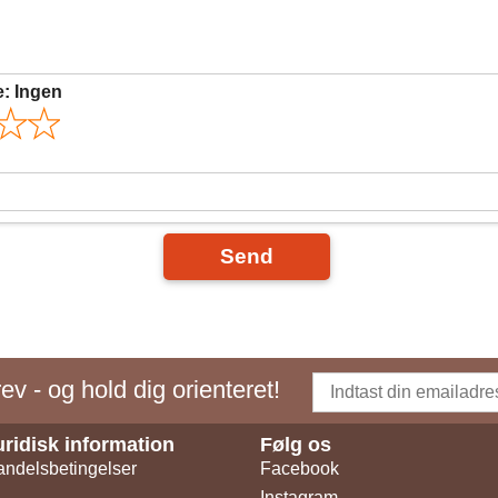
e:
Ingen
Send
v - og hold dig orienteret!
uridisk information
Følg os
ndelsbetingelser
Facebook
Instagram