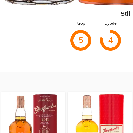
Stil
Krop
Dybde
5
4