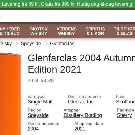
Levering fra 39 kr. Gratis fra 999 kr.
Hurtig dag-til-dag levering.
NYHEDER
SKOTSK
VERDENS
SPIRITUS
TILBEHØ
& TILBUD
WHISKY
WHISKY
& LIKØR
& GLAS
Whisky
Speyside
Glenfarclas
Glenfarclas 2004 Autum
Edition 2021
70 cl, 53,5%
Varetype
Destilleri / mærke
Land
Single Malt
Glenfarclas
Skotlan
Region
Aftapper
Fad-type
Speyside
Distillery Bottling
Sherry
Destilleringsdato
Aftapningsdato
2004
2021