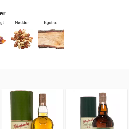
er
ugt
Nødder
Egetræ