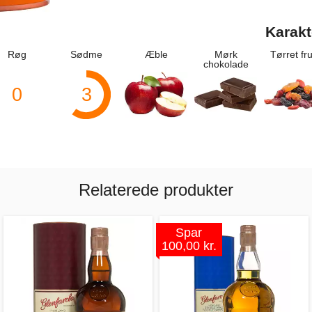
Karakt
Røg
Sødme
Æble
Mørk
Tørret fr
chokolade
0
3
Relaterede produkter
Spar
100,00 kr.