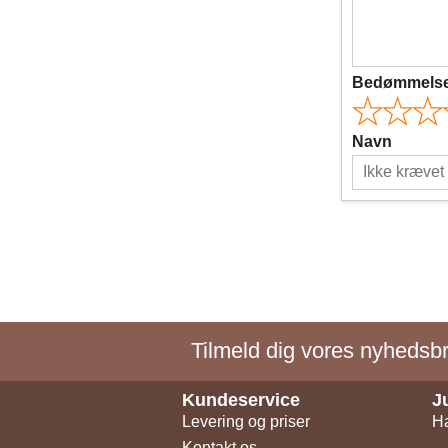
Bedømmels
Navn
Tilmeld dig vores nyhedsbre
Kundeservice
J
Levering og priser
Ha
Kontakt os