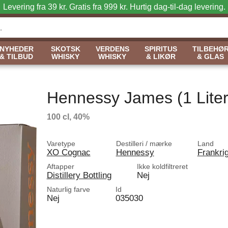
Levering fra 39 kr. Gratis fra 999 kr.
Hurtig dag-til-dag levering.
NYHEDER
SKOTSK
VERDENS
SPIRITUS
TILBEHØ
& TILBUD
WHISKY
WHISKY
& LIKØR
& GLAS
Hennessy James (1 Liter
100 cl, 40%
Varetype
Destilleri / mærke
Land
XO Cognac
Hennessy
Frankri
Aftapper
Ikke koldfiltreret
Distillery Bottling
Nej
Naturlig farve
Id
Nej
035030