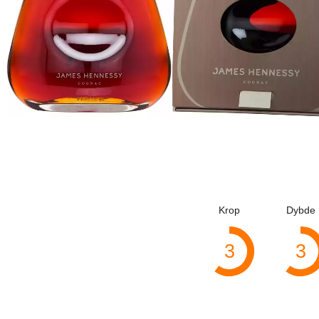
Krop
Dybde
3
3