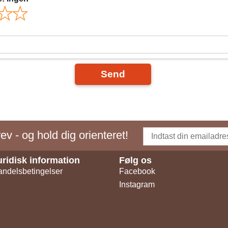
Send
v - og hold dig orienteret!
uridisk information
Følg os
ndelsbetingelser
Facebook
Instagram