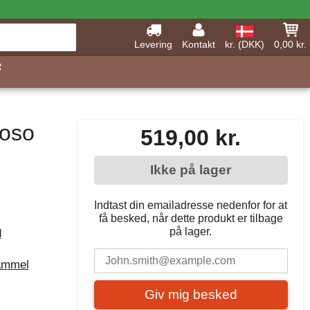
Levering
Kontakt
kr. (DKK)
0,00 kr.
R
roso
519,00 kr.
Ikke på lager
Indtast din emailadresse nedenfor for at
få besked, når dette produkt er tilbage
på lager.
d
ammel
Giv mig besked