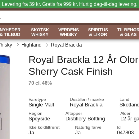
Levering fra 39 kr. Gratis fra 999 kr.
Hurtig dag-til-dag levering.
NYHEDER
SKOTSK
VERDENS
SPIRITUS
TILBEHØ
& TILBUD
WHISKY
WHISKY
& LIKØR
& GLAS
Whisky
Highland
Royal Brackla
Royal Brackla 12 År Olo
Sherry Cask Finish
70 cl, 46%
Varetype
Destilleri / mærke
Land
Single Malt
Royal Brackla
Skotlan
Region
Aftapper
Alder
Speyside
Distillery Bottling
12 år g
Ikke koldfiltreret
Naturlig farve
Id
Ja
Ja
047803