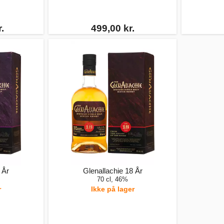
.
499,00 kr.
 År
Glenallachie 18 År
70 cl, 46%
r
Ikke på lager