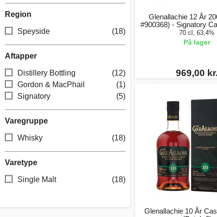
Region
Glenallachie 12 År 2
#900368) - Signatory C
Speyside
(18)
70 cl, 63,4%
På lager
Aftapper
969,00 kr
Distillery Bottling
(12)
Gordon & MacPhail
(1)
Signatory
(5)
Varegruppe
Whisky
(18)
Varetype
Single Malt
(18)
Glenallachie 10 År Cas