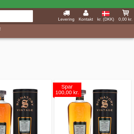
Levering
Kontakt
kr. (DKK)
0,00 kr.
R
Spar
100,00 kr.