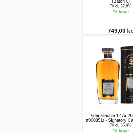
(Batch 6)
70 cl, 57,8%
På lager
749,00 kr
Glenallachie 12 År 2
#900851) - Signatory C
70 cl, 66,4%
På lager