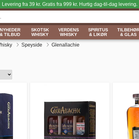
Levering fra 39 kr. Gratis fra 999 kr.
Hurtig dag-til-dag levering.
NYHEDER
SKOTSK
VERDENS
SPIRITUS
TILBEHØ
& TILBUD
WHISKY
WHISKY
& LIKØR
& GLAS
Whisky
Speyside
Glenallachie