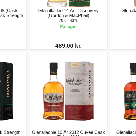
008 (Cask
Glenallachie 14 År - Discovery
Glenall
ask Strength
(Gordon & MacPhail)
70 cl, 43%
På lager
.
489,00 kr.
k Strength
Glenallachie 10 År 2012 Cuvée Cask
Glenallac