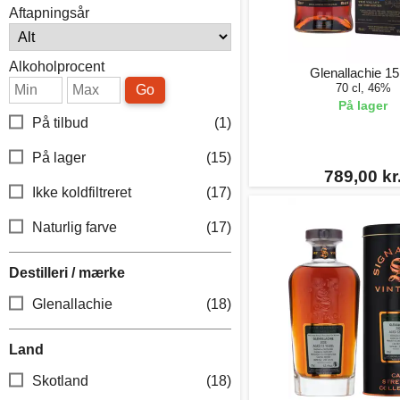
Aftapningsår
Alkoholprocent
Glenallachie 15
70 cl, 46%
Go
På lager
På tilbud
(1)
På lager
(15)
789,00 kr
Ikke koldfiltreret
(17)
Naturlig farve
(17)
Destilleri / mærke
Glenallachie
(18)
Land
Skotland
(18)