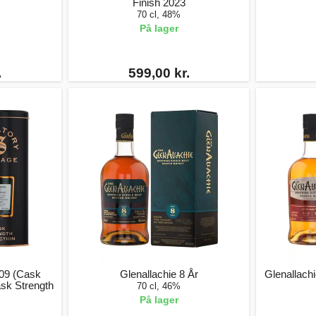
Finish 2023
70 cl, 48%
På lager
.
599,00 kr.
009 (Cask
Glenallachie 8 År
Glenallach
ask Strength
70 cl, 46%
På lager