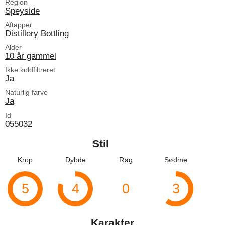
Region
Speyside
Aftapper
Distillery Bottling
Alder
10 år gammel
Ikke koldfiltreret
Ja
Naturlig farve
Ja
Id
055032
Stil
Krop
Dybde
Røg
Sødme
5
4
0
3
Karakter