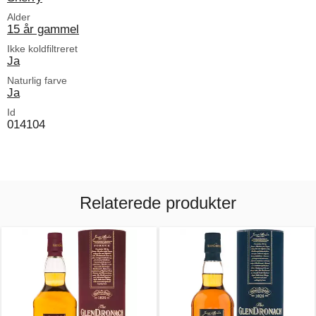
Alder
15 år gammel
Ikke koldfiltreret
Ja
Naturlig farve
Ja
Id
014104
Relaterede produkter