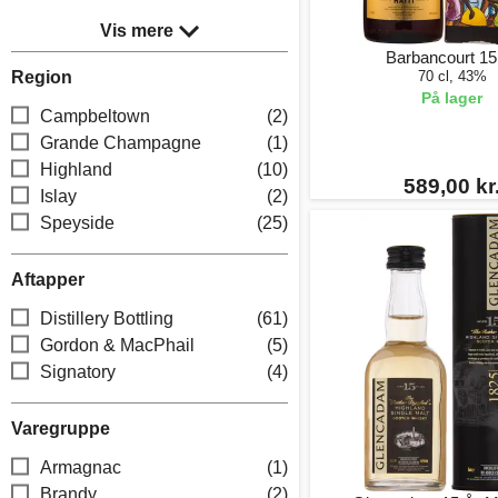
Vis mere
Barbancourt 15
Region
70 cl, 43%
På lager
Campbeltown
(2)
Grande Champagne
(1)
Highland
(10)
589,00 kr
Islay
(2)
Speyside
(25)
Aftapper
Distillery Bottling
(61)
Gordon & MacPhail
(5)
Signatory
(4)
Varegruppe
Armagnac
(1)
Brandy
(2)