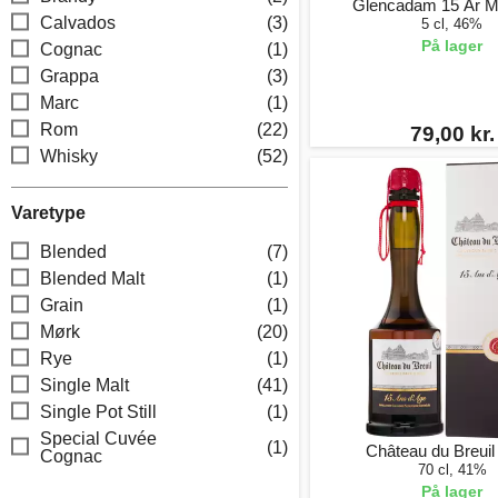
Glencadam 15 År Mi
Calvados
(3)
5 cl, 46%
På lager
Cognac
(1)
Grappa
(3)
Marc
(1)
Rom
(22)
79,00 kr.
Whisky
(52)
Varetype
Blended
(7)
Blended Malt
(1)
Grain
(1)
Mørk
(20)
Rye
(1)
Single Malt
(41)
Single Pot Still
(1)
Special Cuvée
(1)
Château du Breuil
Cognac
70 cl, 41%
På lager