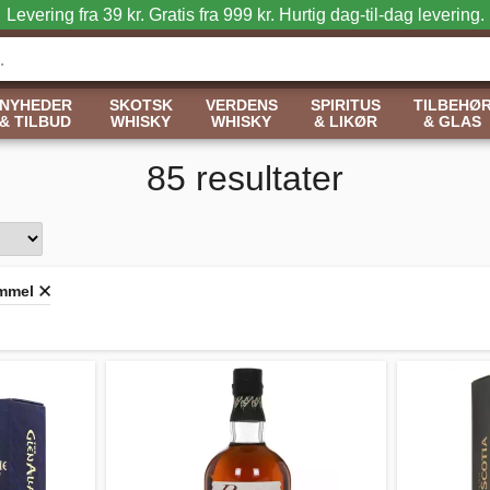
Levering fra 39 kr. Gratis fra 999 kr.
Hurtig dag-til-dag levering.
NYHEDER
SKOTSK
VERDENS
SPIRITUS
TILBEHØ
& TILBUD
WHISKY
WHISKY
& LIKØR
& GLAS
85 resultater
ammel