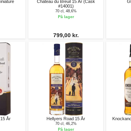
niature
Chateau du Breuil 15 År (Cask
G
#14001)
70 cl, 48,6%
På lager
799,00 kr.
 15 År
Hellyers Road 15 År
Knockand
70 cl, 46,2%
På lager