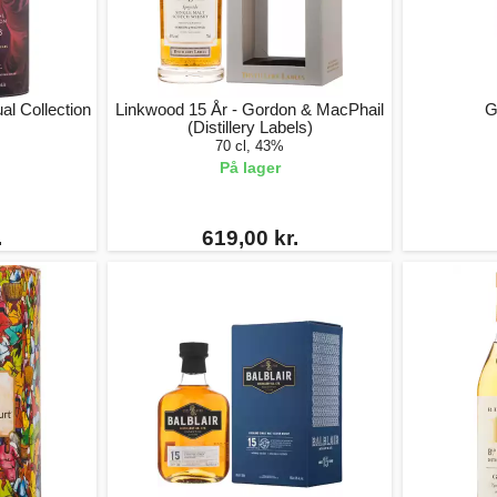
al Collection
Linkwood 15 År - Gordon & MacPhail
G
(Distillery Labels)
70 cl, 43%
På lager
.
619,00 kr.