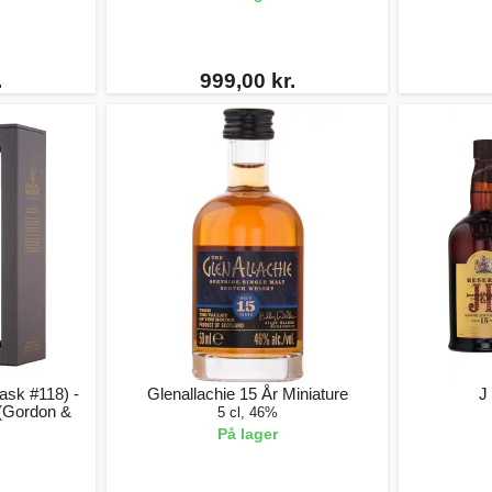
.
999,00 kr.
ask #118) -
Glenallachie 15 År Miniature
J
(Gordon &
5 cl, 46%
På lager