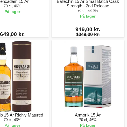
lencadam 15 År
Ballechin 15 År Small Batch Cask
Strength - 2nd Release
70 cl, 46%
70 cl, 58,9%
På lager
På lager
949,00 kr.
649,00 kr.
1049,00 kr.
o 15 År Richly Matured
Armorik 15 År
70 cl, 43%
70 cl, 46%
På lager
På lager