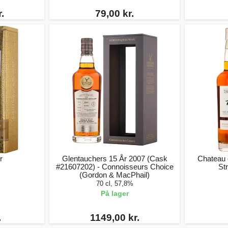
.
79,00 kr.
r
Glentauchers 15 År 2007 (Cask
Chateau 
#21607202) - Connoisseurs Choice
St
(Gordon & MacPhail)
70 cl, 57,8%
På lager
.
1149,00 kr.