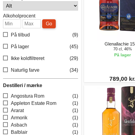
Alkoholprocent
Go
På tilbud
(9)
Glenallachie 15
På lager
(45)
70 cl, 46%
På lager
Ikke koldfiltreret
(29)
Naturlig farve
(34)
789,00 kr
Destilleri / mærke
Angostura Rom
(1)
Appleton Estate Rom
(1)
Ararat
(1)
Armorik
(1)
Asbach
(1)
Balblair
(1)