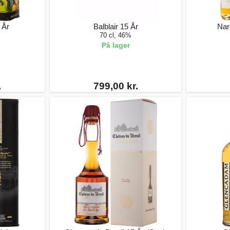
 År
Balblair 15 År
Nar
70 cl, 46%
På lager
.
799,00 kr.