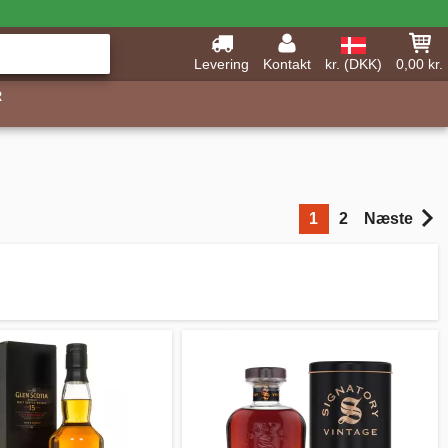
Levering
Kontakt
kr. (DKK)
0,00 kr.
R
1
2
Næste