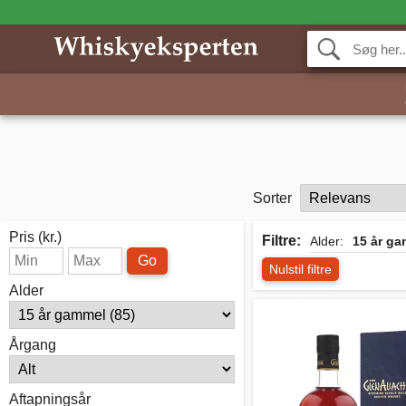
Sorter
Pris (kr.)
Filtre:
Alder:
15 år g
Go
Nulstil filtre
Alder
Årgang
Aftapningsår