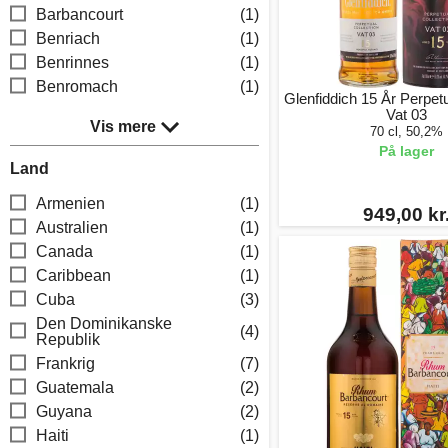
Barbancourt
(1)
Benriach
(1)
Benrinnes
(1)
Benromach
(1)
Glenfiddich 15 År Perpetu
Vat 03
Vis mere
70 cl, 50,2%
På lager
Land
Armenien
(1)
949,00 kr
Australien
(1)
Canada
(1)
Caribbean
(1)
Cuba
(3)
Den Dominikanske
(4)
Republik
Frankrig
(7)
Guatemala
(2)
Guyana
(2)
Haiti
(1)