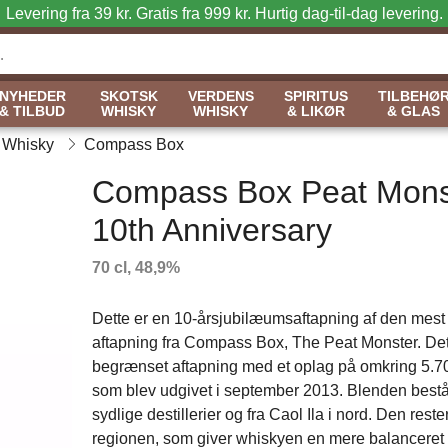
Levering fra 39 kr. Gratis fra 999 kr.
Hurtig dag-til-dag levering.
NYHEDER
SKOTSK
VERDENS
SPIRITUS
TILBEHØ
& TILBUD
WHISKY
WHISKY
& LIKØR
& GLAS
 Whisky
Compass Box
Compass Box Peat Mons
10th Anniversary
70 cl, 48,9%
Dette er en 10-årsjubilæumsaftapning af den mes
aftapning fra Compass Box, The Peat Monster. Det
begrænset aftapning med et oplag på omkring 5.70
som blev udgivet i september 2013. Blenden består
sydlige destillerier og fra Caol Ila i nord. Den res
regionen, som giver whiskyen en mere balanceret p