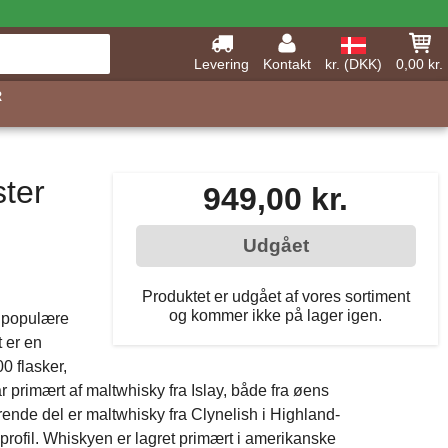
Levering
Kontakt
kr. (DKK)
0,00 kr.
R
ter
949,00 kr.
Udgået
Produktet er udgået af vores sortiment
og kommer ikke på lager igen.
t populære
 er en
0 flasker,
 primært af maltwhisky fra Islay, både fra øens
terende del er maltwhisky fra Clynelish i Highland-
rofil. Whiskyen er lagret primært i amerikanske