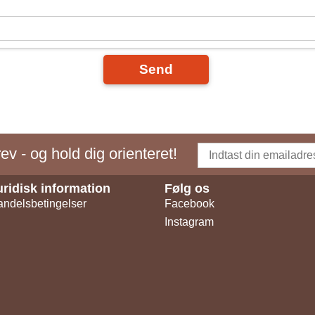
Send
v - og hold dig orienteret!
uridisk information
Følg os
ndelsbetingelser
Facebook
Instagram