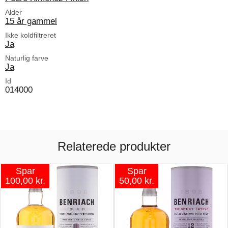
Alder
15 år gammel
Ikke koldfiltreret
Ja
Naturlig farve
Ja
Id
014000
Relaterede produkter
Spar
Spar
100,00 kr.
50,00 kr.