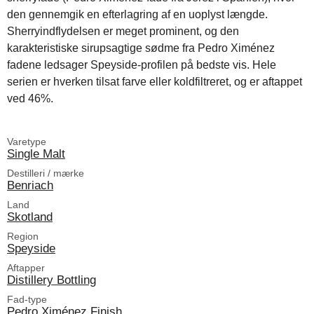
den gennemgik en efterlagring af en uoplyst længde.
Sherryindflydelsen er meget prominent, og den
karakteristiske sirupsagtige sødme fra Pedro Ximénez
fadene ledsager Speyside-profilen på bedste vis. Hele
serien er hverken tilsat farve eller koldfiltreret, og er aftappet
ved 46%.
Varetype
Single Malt
Destilleri / mærke
Benriach
Land
Skotland
Region
Speyside
Aftapper
Distillery Bottling
Fad-type
Pedro Ximénez Finish