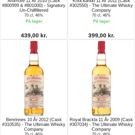
Ardmore 11 År 2010 (Cask
Knockando 11 År 2011 (Cask
#800999 & #801000) - Signatory
#302550) - The Ultimate Whisky
Un-Chillfiltered
Company
70 cl, 46%
70 cl, 46%
På lager
På lager
439,00 kr.
399,00 kr.
Benrinnes 10 År 2012 (Cask
Royal Brackla 11 År 2009 (Cask
#310535) - The Ultimate Whisky
#307034) - The Ultimate Whisky
Company
Company
70 cl, 46%
70 cl, 46%