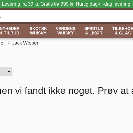
Levering fra 39 kr. Gratis fra 999 kr.
Hurtig dag-til-dag levering.
NYHEDER
SKOTSK
VERDENS
SPIRITUS
TILBEHØ
& TILBUD
WHISKY
WHISKY
& LIKØR
& GLAS
re
Jack Wieber
en vi fandt ikke noget. Prøv at 