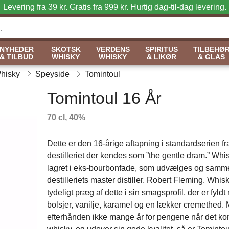
Levering fra 39 kr. Gratis fra 999 kr.
Hurtig dag-til-dag levering.
NYHEDER
SKOTSK
VERDENS
SPIRITUS
TILBEHØ
& TILBUD
WHISKY
WHISKY
& LIKØR
& GLAS
Whisky
Speyside
Tomintoul
Tomintoul 16 År
70 cl, 40%
Dette er den 16-årige aftapning i standardserien fr
destilleriet der kendes som ”the gentle dram.” Whi
lagret i eks-bourbonfade, som udvælges og samm
destilleriets master distiller, Robert Fleming. Whi
tydeligt præg af dette i sin smagsprofil, der er fyldt
bolsjer, vanilje, karamel og en lækker cremethed. 
efterhånden ikke mange år for pengene når det ko