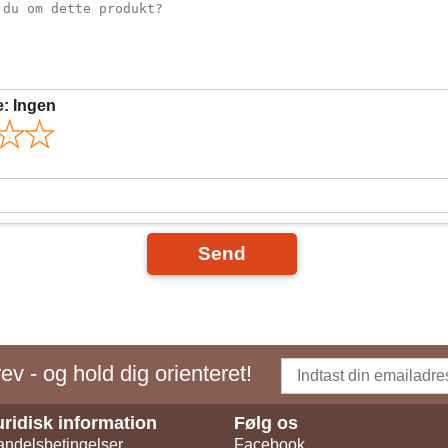
e:
Ingen
Send
v - og hold dig orienteret!
uridisk information
Følg os
ndelsbetingelser
Facebook