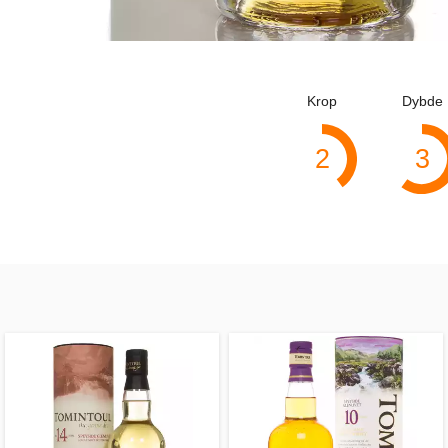
Krop
Dybde
2
3