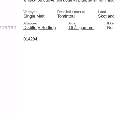
whisky, og udover sin gode kvalitet, så er Tomintou
Varetype
Destilleri / mærke
Land
Single Malt
Tomintoul
Skotlan
Aftapper
Alder
Ikke
Distillery Bottling
16 år gammel
Nej
Id
014284