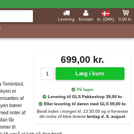
Levering
Kontakt
kr. (DKK)
0,00 kr.
R
699,00 kr.
Læg i kurv
a Tomintoul,
På lager
skyen er
Levering til GLS Pakkeshop 39,00 kr.
ensættes af
Eller levering til døren med GLS 59,00 kr.
skyen bærer
Bestil inden i morgen kl. 13:30:00 og vi forventer
 med noter af
din ordre vil blive leveret
lørdag d. 8. august
Man får
mmer til