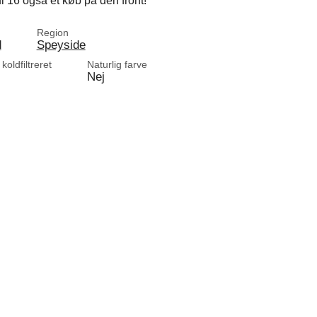
l 16 også et køb på den front!
Region
d
Speyside
 koldfiltreret
Naturlig farve
Nej