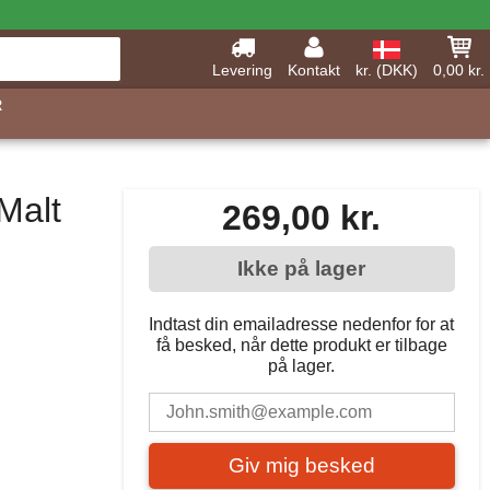
Levering
Kontakt
kr. (DKK)
0,00 kr.
R
Malt
269,00 kr.
Ikke på lager
Indtast din emailadresse nedenfor for at
få besked, når dette produkt er tilbage
på lager.
Giv mig besked