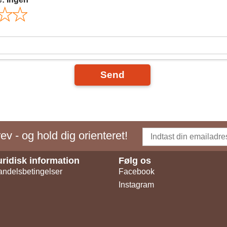
Send
v - og hold dig orienteret!
uridisk information
Følg os
ndelsbetingelser
Facebook
Instagram