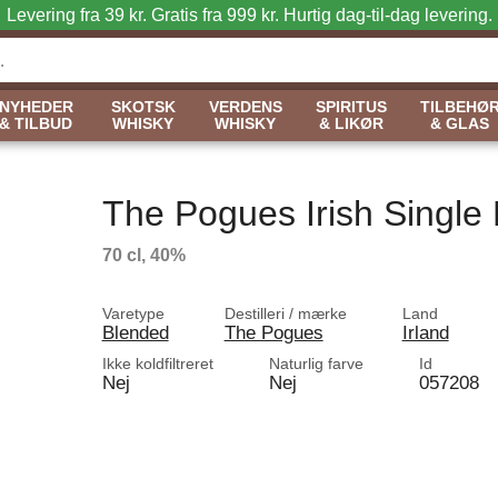
Levering fra 39 kr. Gratis fra 999 kr.
Hurtig dag-til-dag levering.
NYHEDER
SKOTSK
VERDENS
SPIRITUS
TILBEHØ
& TILBUD
WHISKY
WHISKY
& LIKØR
& GLAS
The Pogues Irish Single 
70 cl, 40%
Varetype
Destilleri / mærke
Land
Blended
The Pogues
Irland
Ikke koldfiltreret
Naturlig farve
Id
Nej
Nej
057208