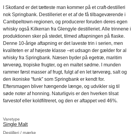
I Skotland er det tætteste man kommer på et craft-destilleri
nok Springbank. Destilleriet er et af de få tilbageværende i
Cambpeltown-regionen, og producerer foruden deres egen
whisky også Kilkerran fra Glengyle destilleriet. Alle trinnene i
produktionen sker på stedet, tilmed aftapningen på flaske.
Denne 10-årige aftapning er det laveste trin i serien, men
kvaliteten er af højeste klasse –et udsagn der gælder for al
whisky fra Springbank. Næsen byder på egetræ, maritim
tørverøg, tropiske frugter, og en maltet sødme. I munden
rammer først masser af frugt, fulgt af en let tørverøg, salt og
den ikoniske “funk” som Springbank er kendt for.
Eftersmagen bliver hængende længe, og udvikler sig til
søde noter af honning. Naturligvis er den hverken tilsat
farvestof eller koldfiltreret, og den er aftappet ved 46%.
Varetype
Single Malt
Destilleri / mærke