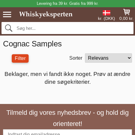
Levering fra 39 kr. Gratis fra 999 kr.
kr. (DKK)
0,00 kr.
Cognac Samples
Sorter
Filter
Beklager, men vi fandt ikke noget. Prøv at ændre
dine søgekriterier.
Tilmeld dig vores nyhedsbrev - og hold dig
orienteret!