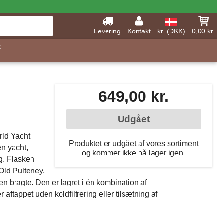
Levering
Kontakt
kr. (DKK)
0,00 kr.
R
649,00 kr.
Udgået
rld Yacht
Produktet er udgået af vores sortiment
en yacht,
og kommer ikke på lager igen.
ng. Flasken
 Old Pulteney,
en bragte. Den er lagret i én kombination af
ftappet uden koldfiltrering eller tilsætning af