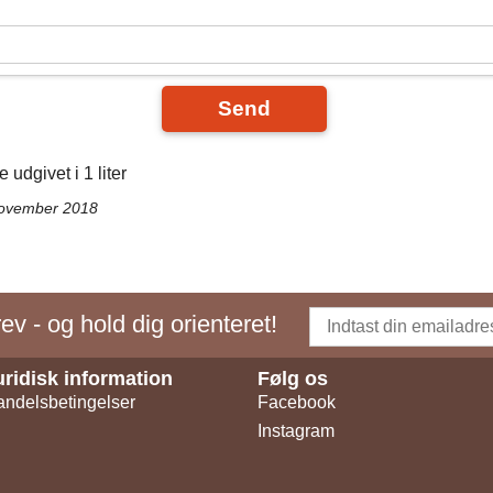
Send
e udgivet i 1 liter
november 2018
v - og hold dig orienteret!
uridisk information
Følg os
ndelsbetingelser
Facebook
Instagram