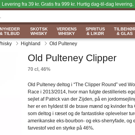
Levering fra 39 kr. Gratis fra 999 kr.
Hurtig dag-til-dag levering.
NYHEDER
SKOTSK
VERDENS
SPIRITUS
TILBEHØ
& TILBUD
WHISKY
WHISKY
& LIKØR
& GLAS
Whisky
Highland
Old Pulteney
Old Pulteney Clipper
70 cl, 46%
Old Pulteney deltog i “The Clipper Round” ved Wo
Race i 2013/2014, hvor man fulgte destilleriets eg
sejlet af Patrick van der Zijden, på en jordomsejli
her er en hyldest til de brave mænd og kvinder fra
som deltog i ræset og de fantastiske oplevelser tur
amerikanske eks-bourbon- og eks-sherryfade, og er a
farvestof ved en styrke på 46%.