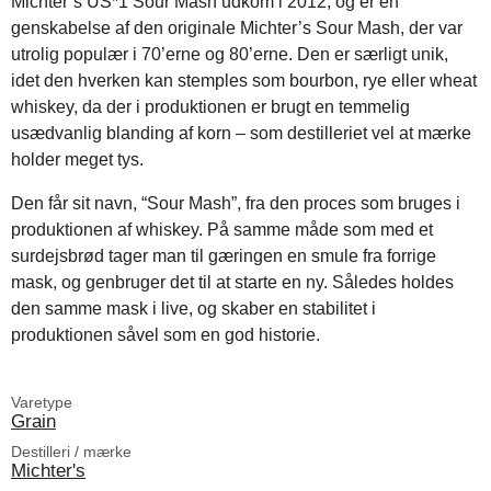
Michter’s US*1 Sour Mash udkom i 2012, og er en
genskabelse af den originale Michter’s Sour Mash, der var
utrolig populær i 70’erne og 80’erne. Den er særligt unik,
idet den hverken kan stemples som bourbon, rye eller wheat
whiskey, da der i produktionen er brugt en temmelig
usædvanlig blanding af korn – som destilleriet vel at mærke
holder meget tys.
Den får sit navn, “Sour Mash”, fra den proces som bruges i
produktionen af whiskey. På samme måde som med et
surdejsbrød tager man til gæringen en smule fra forrige
mask, og genbruger det til at starte en ny. Således holdes
den samme mask i live, og skaber en stabilitet i
produktionen såvel som en god historie.
Varetype
Grain
Destilleri / mærke
Michter's