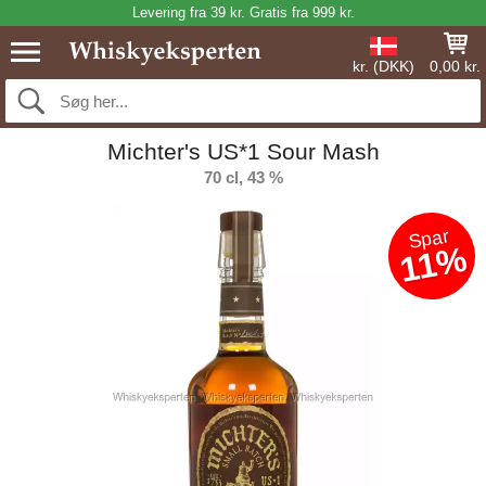
Levering fra 39 kr. Gratis fra 999 kr.
kr. (DKK)
0,00 kr.
Michter's US*1 Sour Mash
70 cl, 43 %
Spar
11%