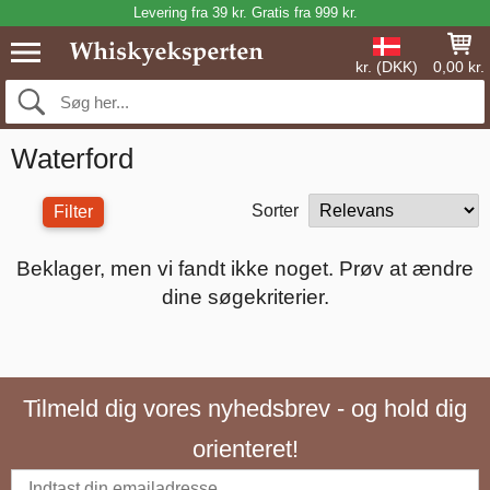
Levering fra 39 kr. Gratis fra 999 kr.
kr. (DKK)
0,00 kr.
Waterford
Sorter
Filter
Beklager, men vi fandt ikke noget. Prøv at ændre
dine søgekriterier.
Tilmeld dig vores nyhedsbrev - og hold dig
orienteret!