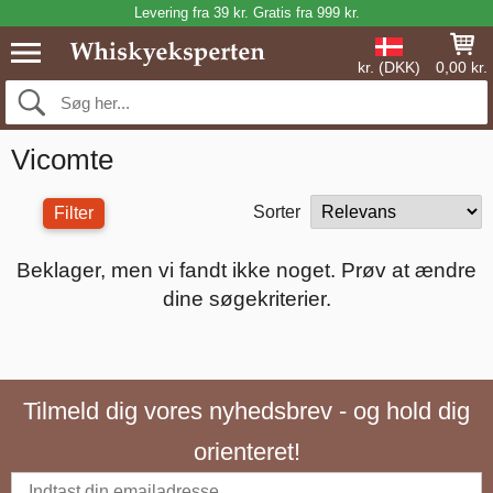
Levering fra 39 kr. Gratis fra 999 kr.
kr. (DKK)
0,00 kr.
Vicomte
Sorter
Filter
Beklager, men vi fandt ikke noget. Prøv at ændre
dine søgekriterier.
Tilmeld dig vores nyhedsbrev - og hold dig
orienteret!