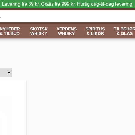
Levering fra 39 kr. Gratis fra 999 kr.
Hurtig dag-til-dag levering.
NYHEDER
SKOTSK
VERDENS
SPIRITUS
TILBEHØ
& TILBUD
WHISKY
WHISKY
& LIKØR
& GLAS