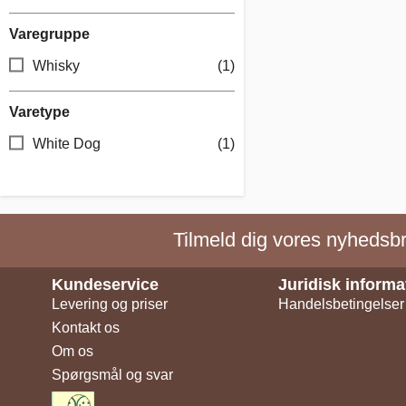
Varegruppe
Whisky
(1)
Varetype
White Dog
(1)
Tilmeld dig vores nyhedsbre
Kundeservice
Juridisk informa
Levering og priser
Handelsbetingelser
Kontakt os
Om os
Spørgsmål og svar