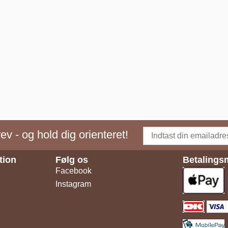
v - og hold dig orienteret!
tion
Følg os
Betalings
Facebook
Instagram