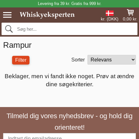
Levering fra 39 kr. Gratis fra 999 kr.
kr. (DKK)
0,00 kr.
Rampur
Sorter
Filter
Beklager, men vi fandt ikke noget. Prøv at ændre
dine søgekriterier.
Tilmeld dig vores nyhedsbrev - og hold dig
orienteret!