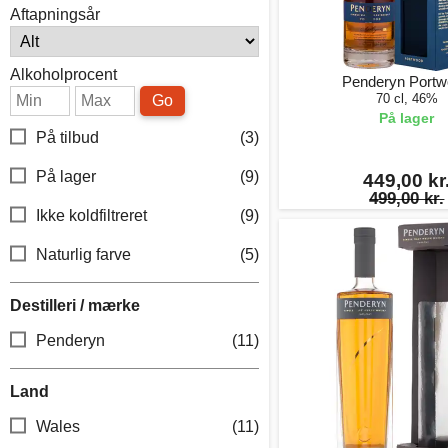
Aftapningsår
Alkoholprocent
Penderyn Port
70 cl, 46%
Go
På lager
På tilbud
(3)
På lager
(9)
449,00 kr
499,00 kr.
Ikke koldfiltreret
(9)
Naturlig farve
(5)
Destilleri / mærke
Penderyn
(11)
Land
Wales
(11)