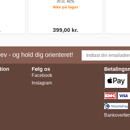
70 cl, 41%
Ikke på lager
.
399,00 kr.
v - og hold dig orienteret!
tion
Følg os
Betalings
Facebook
Instagram
Bankoverfør