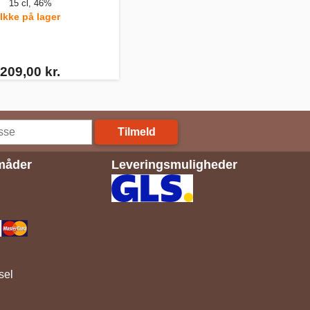
15 cl, 46%
Ikke på lager
209,00 kr.
Tilmeld
måder
Leveringsmuligheder
sel