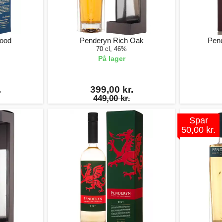
wood
Penderyn Rich Oak
Pen
70 cl, 46%
På lager
.
399,00 kr.
449,00 kr.
Spar
50,00 kr.