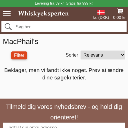
Levering fra 39 kr. Gratis fra 999 kr.
kr. (DKK)
0,00 kr.
MacPhail's
Sorter
Filter
Beklager, men vi fandt ikke noget. Prøv at ændre
dine søgekriterier.
Tilmeld dig vores nyhedsbrev - og hold dig
orienteret!