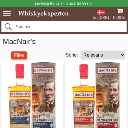
Levering fra 39 kr. Gratis fra 999 kr.
kr. (DKK)
0,00 kr.
MacNair's
Sorter
Filter