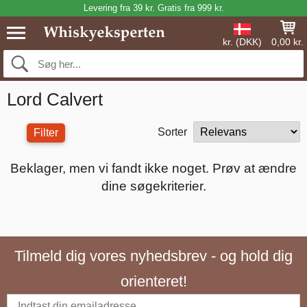
Levering fra 39 kr. Gratis fra 999 kr.
kr. (DKK)
0,00 kr.
Lord Calvert
Sorter
Filter
Beklager, men vi fandt ikke noget. Prøv at ændre
dine søgekriterier.
Tilmeld dig vores nyhedsbrev - og hold dig
orienteret!