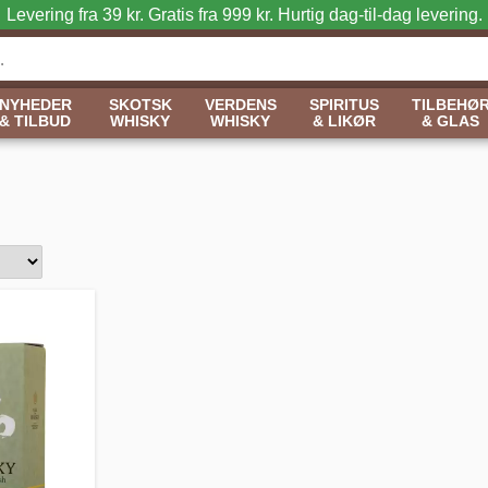
Levering fra 39 kr. Gratis fra 999 kr.
Hurtig dag-til-dag levering.
NYHEDER
SKOTSK
VERDENS
SPIRITUS
TILBEHØ
& TILBUD
WHISKY
WHISKY
& LIKØR
& GLAS