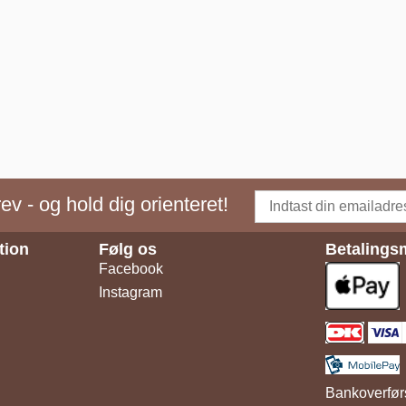
v - og hold dig orienteret!
tion
Følg os
Betalings
Facebook
Instagram
Bankoverfør