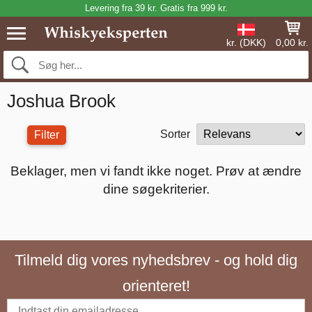
Levering fra 39 kr. Gratis fra 999 kr.
kr. (DKK)
0,00 kr.
Joshua Brook
Sorter
Filter
Beklager, men vi fandt ikke noget. Prøv at ændre
dine søgekriterier.
Tilmeld dig vores nyhedsbrev - og hold dig
orienteret!