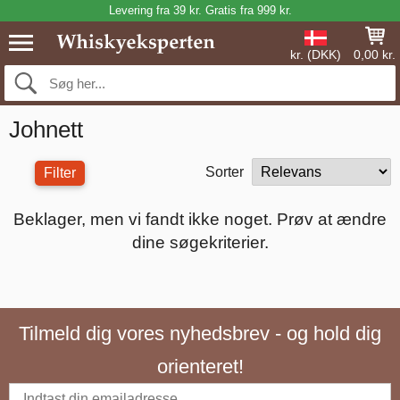
Levering fra 39 kr. Gratis fra 999 kr.
kr. (DKK)
0,00 kr.
Johnett
Sorter
Filter
Beklager, men vi fandt ikke noget. Prøv at ændre
dine søgekriterier.
Tilmeld dig vores nyhedsbrev - og hold dig
orienteret!