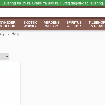
Levering fra 39 kr. Gratis fra 999 kr.
Hurtig dag-til-dag levering.
NYHEDER
SKOTSK
VERDENS
SPIRITUS
TILBEHØ
& TILBUD
WHISKY
WHISKY
& LIKØR
& GLAS
sky
Haig