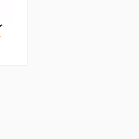
el
r
.