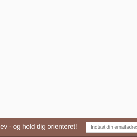
v - og hold dig orienteret!