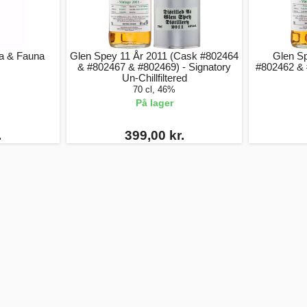
ra & Fauna
Glen Spey 11 År 2011 (Cask #802464
Glen S
& #802467 & #802469) - Signatory
#802462 & 
Un-Chillfiltered
70 cl, 46%
På lager
.
399,00 kr.