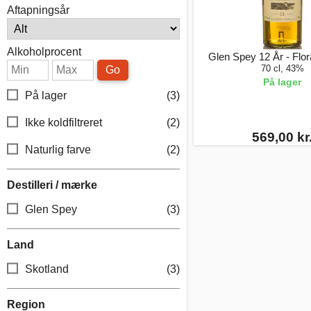
Aftapningsår
Alkoholprocent
Glen Spey 12 År - Flo
70 cl, 43%
Go
På lager
På lager
(3)
Ikke koldfiltreret
(2)
569,00 kr
Naturlig farve
(2)
Destilleri / mærke
Glen Spey
(3)
Land
Skotland
(3)
Region