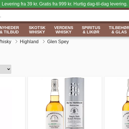
Levering fra 39 kr. Gratis fra 999 kr.
Hurtig dag-til-dag levering.
NYHEDER
SKOTSK
VERDENS
SPIRITUS
TILBEHØ
& TILBUD
WHISKY
WHISKY
& LIKØR
& GLAS
Whisky
Highland
Glen Spey