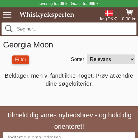
Levering fra 39 kr. Gratis fra 999 kr.
kr. (DKK)
0,00 kr.
Georgia Moon
Sorter
Filter
Beklager, men vi fandt ikke noget. Prøv at ændre
dine søgekriterier.
Tilmeld dig vores nyhedsbrev - og hold dig
orienteret!