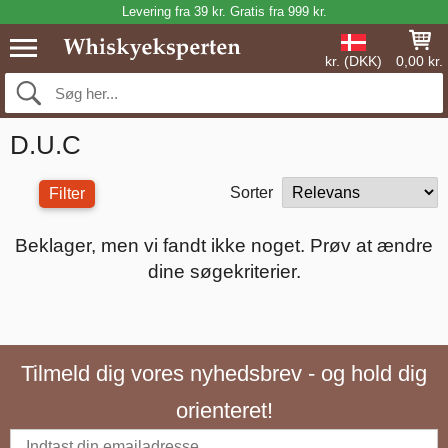
Levering fra 39 kr. Gratis fra 999 kr.
kr. (DKK)
0,00 kr.
D.U.C
Sorter
Filter
Beklager, men vi fandt ikke noget. Prøv at ændre
dine søgekriterier.
Tilmeld dig vores nyhedsbrev - og hold dig
orienteret!