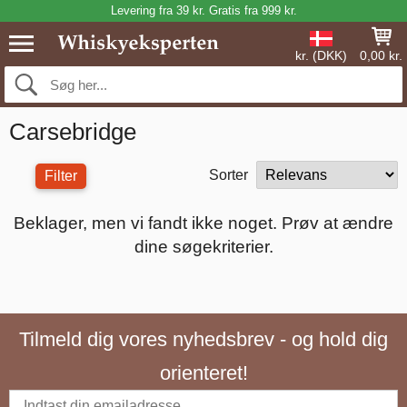
Levering fra 39 kr. Gratis fra 999 kr.
kr. (DKK)
0,00 kr.
Carsebridge
Sorter
Filter
Beklager, men vi fandt ikke noget. Prøv at ændre
dine søgekriterier.
Tilmeld dig vores nyhedsbrev - og hold dig
orienteret!