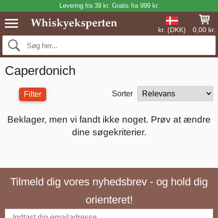
Levering fra 39 kr. Gratis fra 999 kr.
kr. (DKK)
0,00 kr.
Caperdonich
Sorter
Filter
Beklager, men vi fandt ikke noget. Prøv at ændre
dine søgekriterier.
Tilmeld dig vores nyhedsbrev - og hold dig
orienteret!