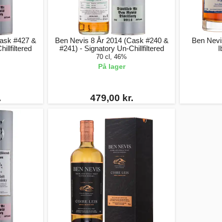
Cask #427 &
Ben Nevis 8 År 2014 (Cask #240 &
Ben Nevis
illfiltered
#241) - Signatory Un-Chillfiltered
I
70 cl, 46%
På lager
.
479,00 kr.