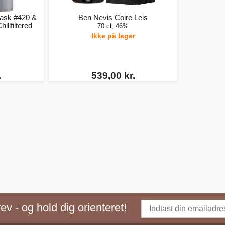
Cask #420 &
Ben Nevis Coire Leis
illfiltered
70 cl, 46%
Ikke på lager
.
539,00 kr.
v - og hold dig orienteret!