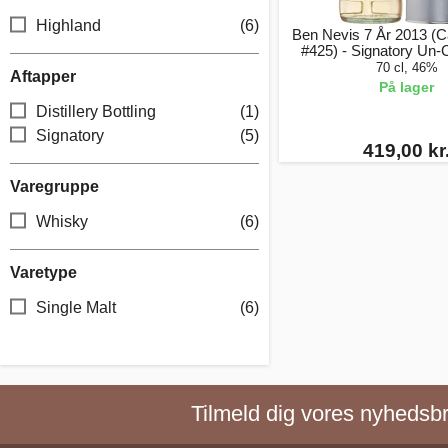
Highland
(6)
Ben Nevis 7 År 2013 (
#425) - Signatory Un-Ch
70 cl, 46%
Aftapper
På lager
Distillery Bottling
(1)
Signatory
(5)
419,00 kr
Varegruppe
Whisky
(6)
Varetype
Single Malt
(6)
Tilmeld dig vores nyhedsbre