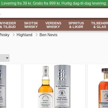
Levering fra 39 kr. Gratis fra 999 kr.
Hurtig dag-til-dag levering.
NYHEDER
SKOTSK
VERDENS
SPIRITUS
TILBEHØ
& TILBUD
WHISKY
WHISKY
& LIKØR
& GLAS
Whisky
Highland
Ben Nevis