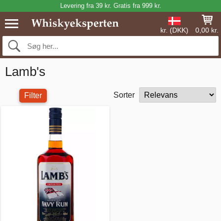
Levering fra 39 kr. Gratis fra 999 kr.
kr. (DKK)
0,00 kr.
Lamb's
Sorter
Filter