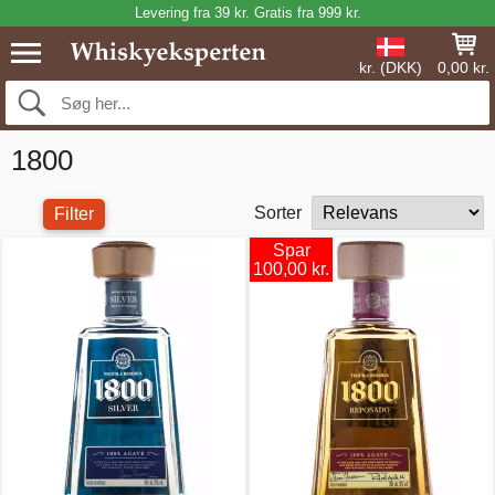
Levering fra 39 kr. Gratis fra 999 kr.
kr. (DKK)
0,00 kr.
1800
Sorter
Filter
Spar
100,00 kr.