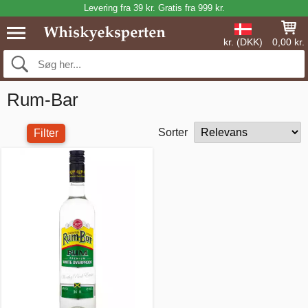
Levering fra 39 kr. Gratis fra 999 kr.
kr. (DKK)
0,00 kr.
Rum-Bar
Sorter
Filter