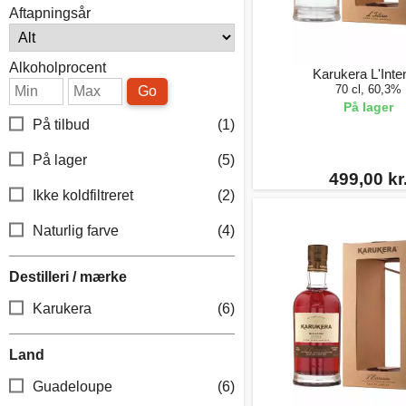
Aftapningsår
Alkoholprocent
Karukera L'Inte
70 cl, 60,3%
Go
På lager
På tilbud
(1)
På lager
(5)
499,00 kr
Ikke koldfiltreret
(2)
Naturlig farve
(4)
Destilleri / mærke
Karukera
(6)
Land
Guadeloupe
(6)