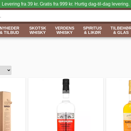
Levering fra 39 kr. Gratis fra 999 kr.
Hurtig dag-til-dag levering.
NYHEDER
SKOTSK
VERDENS
SPIRITUS
TILBEHØ
& TILBUD
WHISKY
WHISKY
& LIKØR
& GLAS