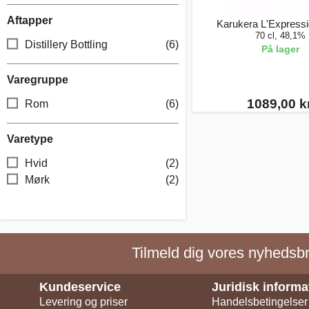
Aftapper
Karukera L'Express
70 cl, 48,1%
Distillery Bottling
(6)
På lager
Varegruppe
1089,00 kr
Rom
(6)
Varetype
Hvid
(2)
Mørk
(2)
Tilmeld dig vores nyhedsbre
Kundeservice
Juridisk informa
Levering og priser
Handelsbetingelser