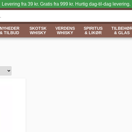
Levering fra 39 kr. Gratis fra 999 kr.
Hurtig dag-til-dag levering.
NYHEDER
SKOTSK
VERDENS
SPIRITUS
TILBEHØ
& TILBUD
WHISKY
WHISKY
& LIKØR
& GLAS