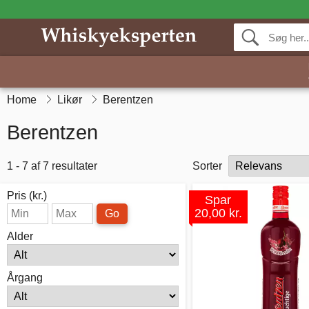
Home
Likør
Berentzen
Berentzen
1 - 7 af 7 resultater
Sorter
Pris (kr.)
Spar
20,00 kr.
Go
Alder
Årgang