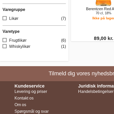
Berentzen Red A
Varegruppe
70 cl, 18%
Ikke på lage
Likør
(7)
Varetype
89,00 kr.
Frugtlikør
(6)
Whiskylikør
(1)
Tilmeld dig vores nyhedsbre
Kundeservice
Juridisk informa
Levering og priser
Handelsbetingelser
Kontakt os
Om os
Spørgsmål og svar