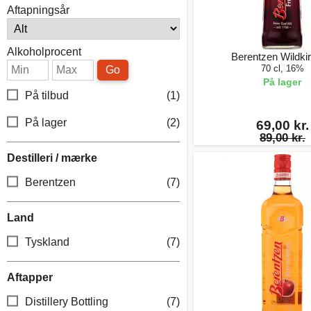
Aftapningsår
Alkoholprocent
Berentzen Wildki
70 cl, 16%
Go
På lager
På tilbud
(1)
På lager
(2)
69,00 kr.
89,00 kr.
Destilleri / mærke
Berentzen
(7)
Land
Tyskland
(7)
Aftapper
Distillery Bottling
(7)