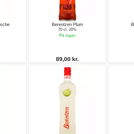
rsche
Berentzen Plum
B
70 cl, 20%
På lager
89,00 kr.