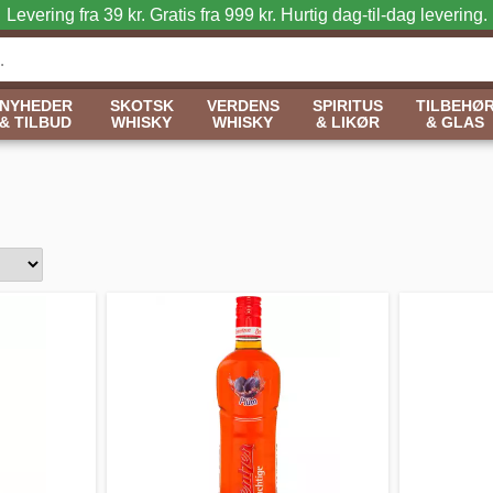
Levering fra 39 kr. Gratis fra 999 kr.
Hurtig dag-til-dag levering.
NYHEDER
SKOTSK
VERDENS
SPIRITUS
TILBEHØ
& TILBUD
WHISKY
WHISKY
& LIKØR
& GLAS