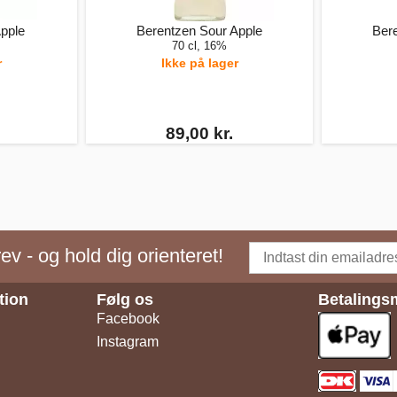
pple
Berentzen Sour Apple
Bere
70 cl, 16%
r
Ikke på lager
89,00 kr.
v - og hold dig orienteret!
tion
Følg os
Betalings
Facebook
Instagram